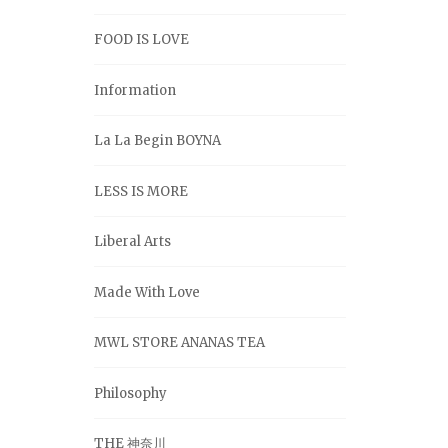
FOOD IS LOVE
Information
La La Begin BOYNA
LESS IS MORE
Liberal Arts
Made With Love
MWL STORE ANANAS TEA
Philosophy
THE 神奈川