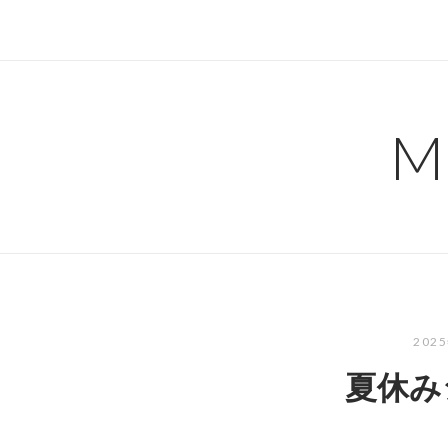
コ
ン
テ
ン
ツ
M
へ
ス
キ
ッ
プ
202
夏休み