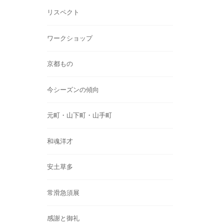
リスペクト
ワークショップ
京都もの
今シーズンの傾向
元町・山下町・山手町
和魂洋才
安土草多
常滑急須展
感謝と御礼