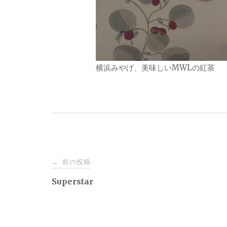
横浜みやげ、美味しいMWLの紅茶
投
前の投稿
←
稿
Superstar
ナ