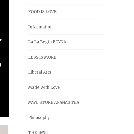
FOOD IS LOVE
Information
La La Begin BOYNA
LESS IS MORE
Liberal Arts
Made With Love
MWL STORE ANANAS TEA
Philosophy
THE 神奈川