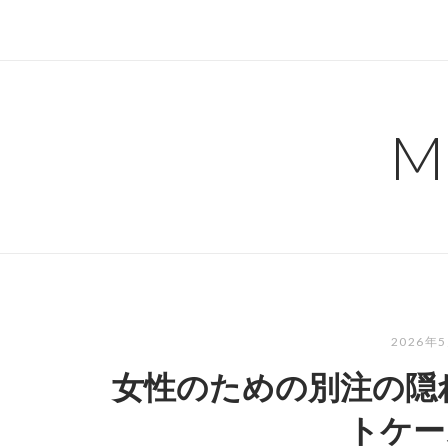
コ
ン
テ
ン
ツ
M
へ
ス
キ
ッ
プ
2026年
女性のための別注の隠
トケー