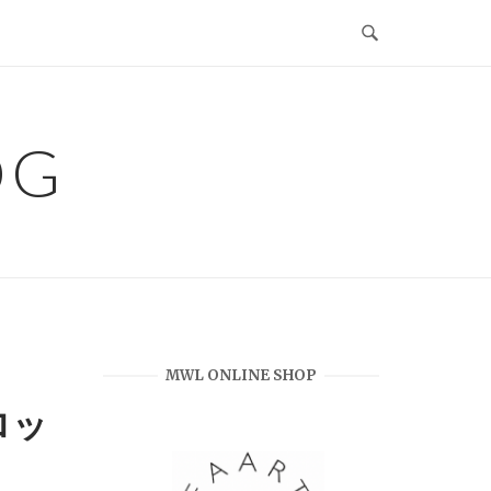
OG
MWL ONLINE SHOP
ロッ