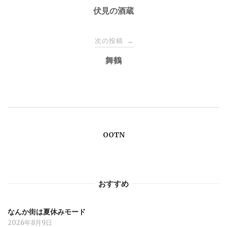
稿
伏見の酒蔵
ナ
次の投稿
→
舞鶴
ビ
ゲ
ー
OOTN
シ
ョ
おすすめ
ン
なんか街は夏休みモード
2026年8月9日