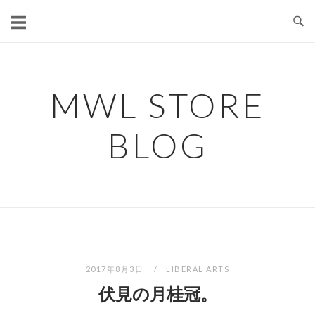
コ
ン
テ
ン
ツ
MWL STORE
へ
ス
BLOG
キ
ッ
プ
2017年8月3日
LIBERAL ARTS
伏見の月桂冠。