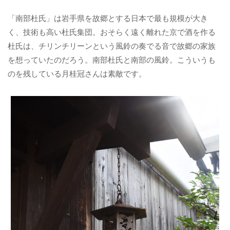
「南部杜氏」は岩手県を故郷とする日本で最も規模が大き
く、技術も高い杜氏集団。おそらく遠く離れた京で酒を作る
杜氏は、チリンチリーンという風鈴の奏でる音で故郷の家族
を想っていたのだろう。南部杜氏と南部の風鈴。こういうも
のを残している月桂冠さんは素敵です。