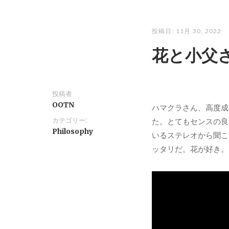
投稿日:
11月 30, 2022
花と小父
投稿者
OOTN
ハマクラさん、高度成
カテゴリー:
た。とてもセンスの良
Philosophy
いるステレオから聞こ
ッタリだ。花が好き。