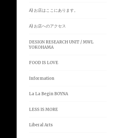
A) お店はここにあります。
A) お店へのアクセス
DESIGN RESEARCH UNIT / MWL
YOKOHAMA
FOOD IS LOVE
Information
La La Begin BOYNA
LESS IS MORE
Liberal Arts