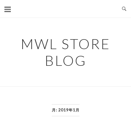
コ
ン
テ
ン
ツ
MWL STORE
へ
ス
BLOG
キ
ッ
プ
月:
2019年1月