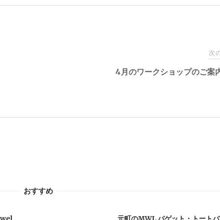
次
4月のワークショップのご案
おすすめ
wel
元町のMWL バゲット・トート