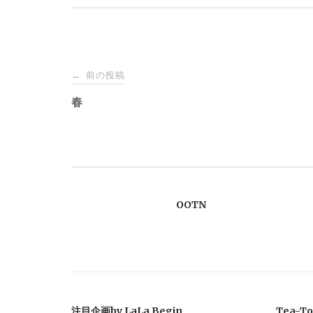
投
前の投稿
←
稿
春
ナ
ビ
OOTN
ゲ
ー
シ
注目企画by LaLa Begin
Tea-To