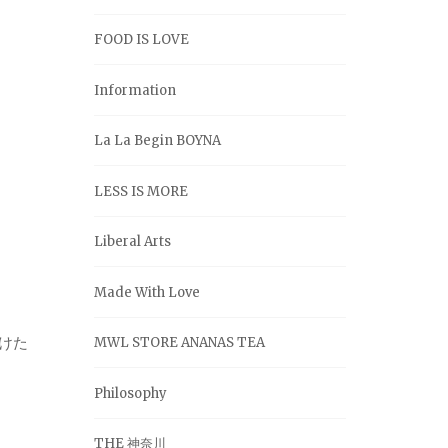
FOOD IS LOVE
Information
La La Begin BOYNA
LESS IS MORE
Liberal Arts
Made With Love
けた
MWL STORE ANANAS TEA
Philosophy
THE 神奈川