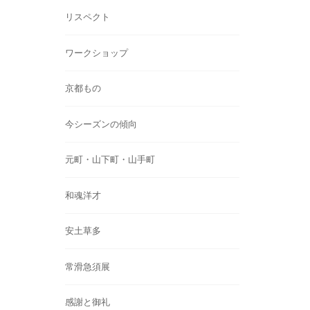
リスペクト
ワークショップ
京都もの
今シーズンの傾向
元町・山下町・山手町
和魂洋才
安土草多
常滑急須展
感謝と御礼