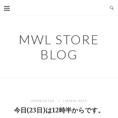
コ
ン
テ
ン
ツ
MWL STORE
へ
ス
BLOG
キ
ッ
プ
2019年2月22日
LIBERAL ARTS
今日(23日)は12時半からです。