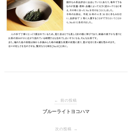
投
前の投稿
←
稿
ブルーライトヨコハマ
ナ
次の投稿
→