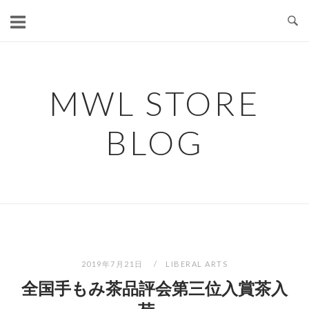
コ
ン
テ
ン
ツ
MWL STORE
へ
ス
BLOG
キ
ッ
プ
2019年7月21日
LIBERAL ARTS
全国手もみ茶品評会第三位入賞茶入