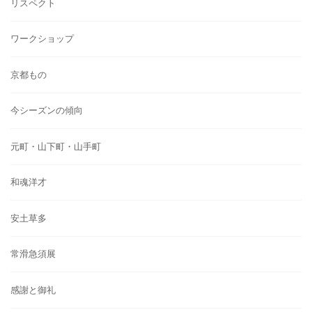
リスペクト
ワークショップ
京都もの
今シーズンの傾向
元町・山下町・山手町
和魂洋才
安土草多
常滑急須展
感謝と御礼