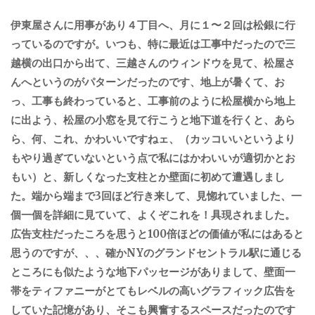
伊東屋さんに用事があり４丁目へ、月に１〜２回は松銀に行
っているのですが。いつも、特に最近は工事中だったので三
越横の出口から出て、三越さんのウィンドウを見て、松屋さ
んへというのがパターンだったのです、地上が暑くて、お
っ、工事も終わっていると、工事前のように松屋横から地上
に出よう、松屋の小窓を見て行こうと地下道を行くと、あら
ら、何、これ、かわいいですねェ、（カッコいいというより
もやり過ぎていないという点で私にはかわいいが適切かとお
もい）と、新しくなった支柱とか壁面に初めて遭遇しまし
た。端から端まで3回ほど行き来して、見惚れていました、一
個一個を詳細に見ていて、よくぞこれを！具現されました。
広告支柱だったころを思うと100倍ほどの価値が私にはあると
思うのですが、、、確かNYのグランドセントラル駅に通じる
ところにも似たような地下パッセージがありまして、壁面一
帯をティファニーがとてもレベルの高いグラフィック広告を
していた記憶があり、そこも興奮するスペースだったのです