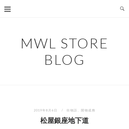
コ
ン
テ
ン
ツ
MWL STORE
へ
ス
BLOG
キ
ッ
プ
2019年8月6日
街物語
、
開物成務
松屋銀座地下道