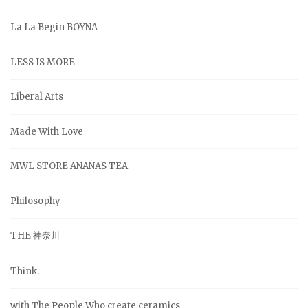
La La Begin BOYNA
LESS IS MORE
Liberal Arts
Made With Love
MWL STORE ANANAS TEA
Philosophy
THE 神奈川
Think.
with The People Who create ceramics