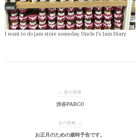
I want to do jam store someday. Uncle J’s Jam Diary
投
前の投稿
←
稿
渋谷PARCO
ナ
次の投稿
→
お正月のための歳時予告です。
ビ