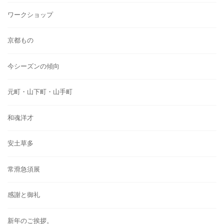
ワークショップ
京都もの
今シーズンの傾向
元町・山下町・山手町
和魂洋才
安土草多
常滑急須展
感謝と御礼
新年のご挨拶。