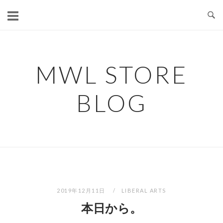
コ
ン
テ
ン
ツ
MWL STORE
へ
ス
BLOG
キ
ッ
プ
2019年12月11日
LIBERAL ARTS
本日から。