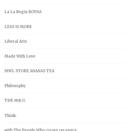
La La Begin BOYNA
LESS IS MORE
Liberal Arts
Made With Love
MWL STORE ANANAS TEA
Philosophy
THE 神奈川
Think.
with The People Who create ceramics