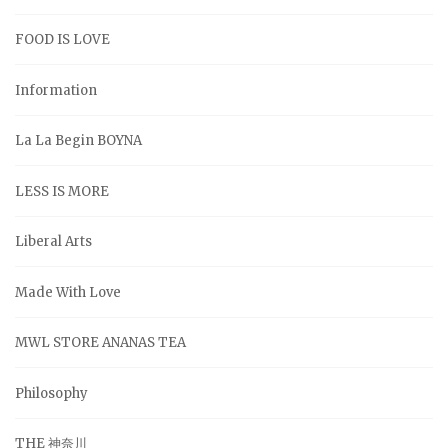
FOOD IS LOVE
Information
La La Begin BOYNA
LESS IS MORE
Liberal Arts
Made With Love
MWL STORE ANANAS TEA
Philosophy
THE 神奈川