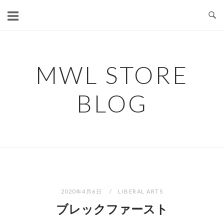
コ
ン
テ
ン
ツ
MWL STORE
へ
ス
BLOG
キ
ッ
プ
2020年4月6日
LIBERAL ARTS
ブレックファースト