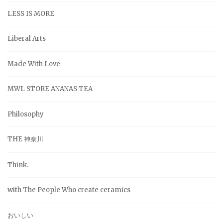
LESS IS MORE
Liberal Arts
Made With Love
MWL STORE ANANAS TEA
Philosophy
THE 神奈川
Think.
with The People Who create ceramics
おいしい