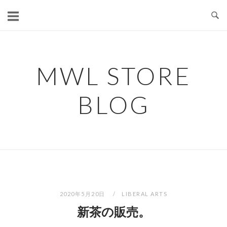
コ
ン
テ
ン
ツ
MWL STORE
へ
ス
BLOG
キ
ッ
プ
2020年5月20日
LIBERAL ARTS
新茶の販売。