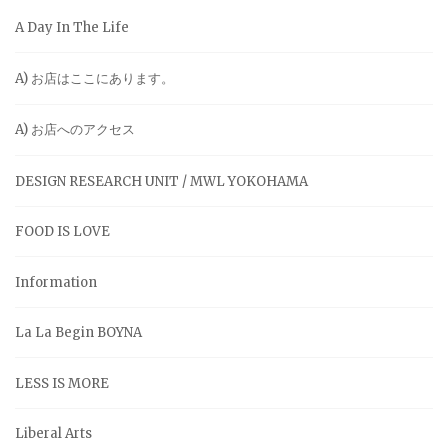
A Day In The Life
A) お店はここにあります。
A) お店へのアクセス
DESIGN RESEARCH UNIT / MWL YOKOHAMA
FOOD IS LOVE
Information
La La Begin BOYNA
LESS IS MORE
Liberal Arts