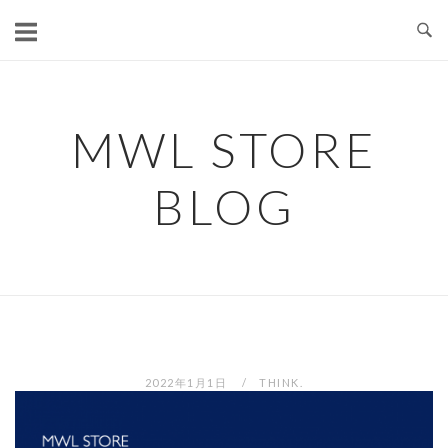
コ
ン
テ
ン
ツ
MWL STORE
へ
ス
BLOG
キ
ッ
プ
2022年1月1日
THINK.