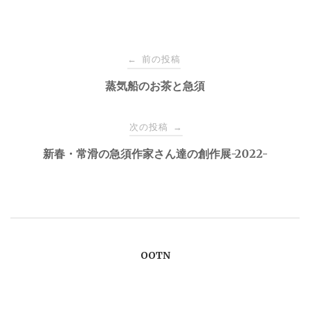
投
前の投稿
←
稿
蒸気船のお茶と急須
ナ
次の投稿
→
新春・常滑の急須作家さん達の創作展-2022-
ビ
ゲ
ー
OOTN
シ
ョ