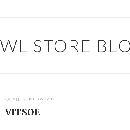
WL STORE BL
3年2月23日
PHILOSOPHY
VITSOE