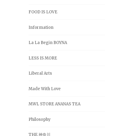
FOOD IS LOVE
Information
La La Begin BOYNA
LESS IS MORE
Liberal Arts
Made With Love
MWL STORE ANANAS TEA
Philosophy
THE 神奈川