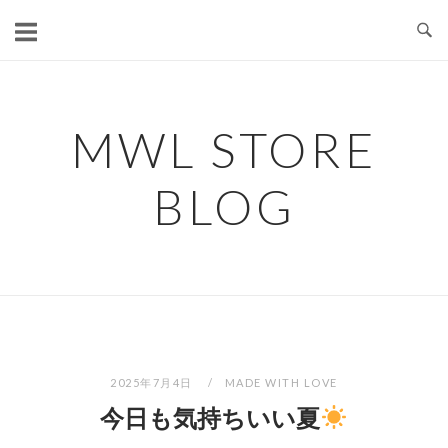
コ
ン
テ
ン
ツ
MWL STORE
へ
ス
BLOG
キ
ッ
プ
2025年7月4日
MADE WITH LOVE
今日も気持ちいい夏