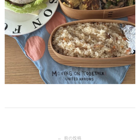
投
前の投稿
←