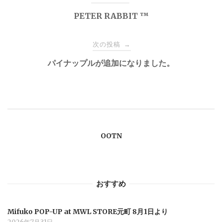
稿
PETER RABBIT ™️
ナ
次の投稿
→
パイナップルが追加になりました。
ビ
ゲ
ー
OOTN
シ
ョ
おすすめ
ン
Mifuko POP-UP at MWL STORE元町 8月1日より