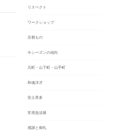
リスペクト
ワークショップ
京都もの
今シーズンの傾向
元町・山下町・山手町
和魂洋才
安土草多
常滑急須展
感謝と御礼