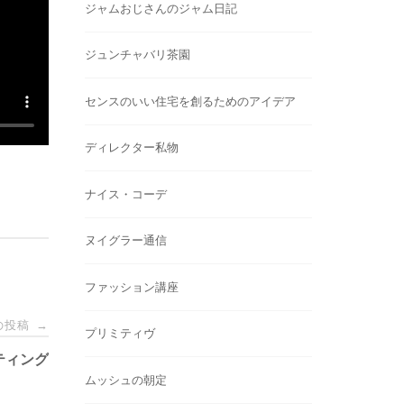
ジャムおじさんのジャム日記
ジュンチャバリ茶園
センスのいい住宅を創るためのアイデア
ディレクター私物
ナイス・コーデ
ヌイグラー通信
ファッション講座
の投稿
→
プリミティヴ
ルティング
ムッシュの朝定