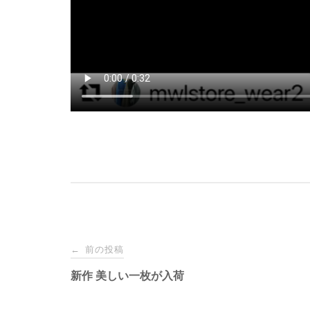
投
前の投稿
←
稿
新作 美しい一枚が入荷