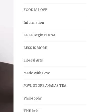
FOOD IS LOVE
Information
La La Begin BOYNA
LESS IS MORE
Liberal Arts
Made With Love
MWL STORE ANANAS TEA
Philosophy
THE 神奈川