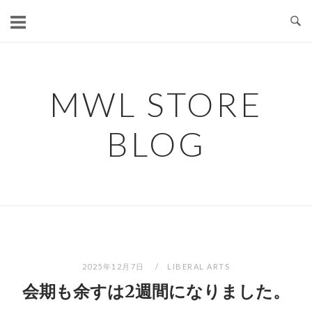
コ
ン
テ
ン
ツ
MWL STORE
へ
ス
BLOG
キ
ッ
プ
2025年12月7日
LIBERAL ARTS
会期も余すは2週間になりました。