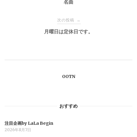
稿
名曲
ナ
次の投稿
→
月曜日は定休日です。
ビ
ゲ
ー
OOTN
シ
ョ
おすすめ
ン
注目企画by LaLa Begin
2026年8月7日