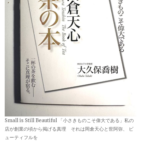
Small is Still Beautiful 「小さきものこそ偉大である」私の
店が創業の頃から掲げる真理 それは岡倉天心と世阿弥、 ビ
ューティフルを