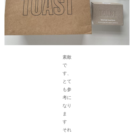
素敵
で
す、
とて
も参
考に
なり
ま
す
それ