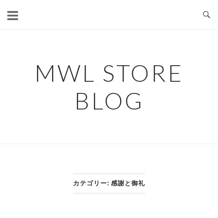
コ
ン
テ
ン
ツ
MWL STORE
へ
ス
BLOG
キ
ッ
プ
カテゴリー:
感謝と御礼