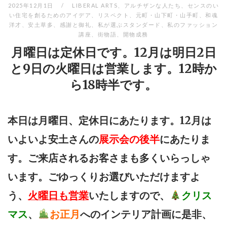
2025年12月1日
LIBERAL ARTS
、
アルチザンな人たち
、
センスのい
い住宅を創るためのアイデア
、
リスペクト
、
元町・山下町・山手町
、
和魂
洋才
、
安土草多
、
感謝と御礼
、
私が選ぶスタンダード
、
私のファッション
講座
、
街物語
、
開物成務
月曜日は定休日です。12月は明日2日
と9日の火曜日は営業します。12時か
ら18時半です。
本日は月曜日、定休日にあたります。12月は
いよいよ安土さんの
展示会の後半
にあたりま
す。ご来店されるお客さまも多くいらっしゃ
います。ごゆっくりお選びいただけますよ
う、
火曜日も営業
いたしますので、
クリス
マス
、
お正月
へのインテリア計画に是非、