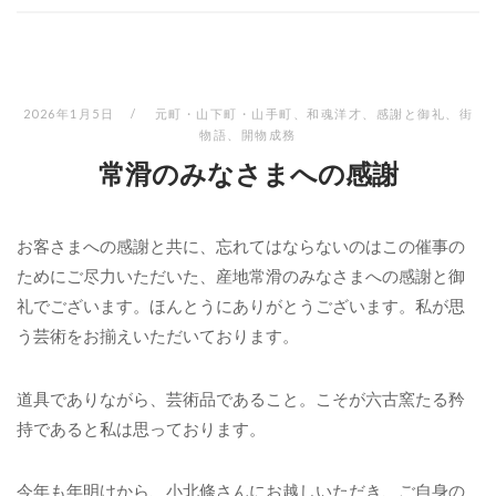
2026年1月5日
元町・山下町・山手町
、
和魂洋才
、
感謝と御礼
、
街
物語
、
開物成務
常滑のみなさまへの感謝
お客さまへの感謝と共に、忘れてはならないのはこの催事の
ためにご尽力いただいた、産地常滑のみなさまへの感謝と御
礼でございます。ほんとうにありがとうございます。私が思
う芸術をお揃えいただいております。
道具でありながら、芸術品であること。こそが六古窯たる矜
持であると私は思っております。
今年も年明けから、小北條さんにお越しいただき、ご自身の