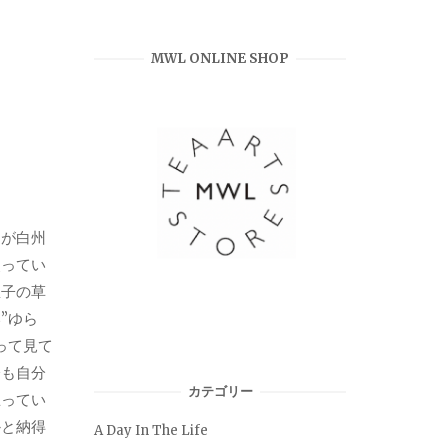
MWL ONLINE SHOP
品が白州
使ってい
息子の草
”ゆら
って見て
分も自分
カテゴリー
思ってい
かと納得
A Day In The Life