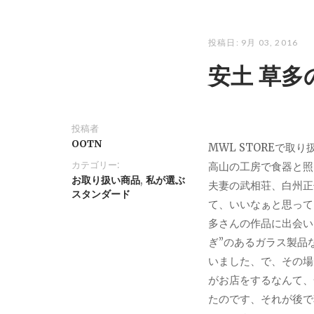
投稿日:
9月 03, 2016
安土 草
投稿者
OOTN
MWL STOREで取
カテゴリー:
高山の工房で食器と照
,
お取り扱い商品
私が選ぶ
夫妻の武相荘、白州正
スタンダード
て、いいなぁと思って
多さんの作品に出会い
ぎ”のあるガラス製品
いました、で、その場
がお店をするなんて、
たのです、それが後で