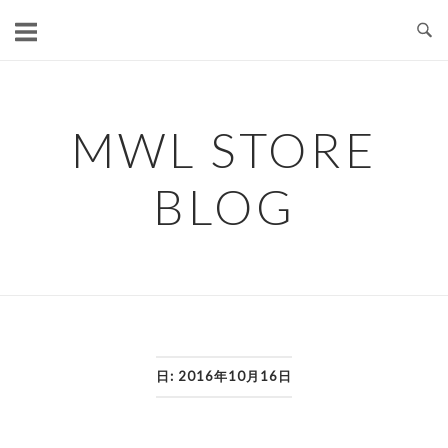
コ
ン
テ
ン
ツ
MWL STORE
へ
ス
BLOG
キ
ッ
プ
日:
2016年10月16日