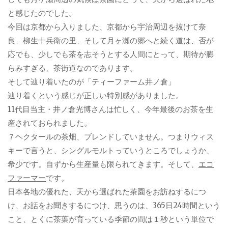
と感じたのでした。
今回は京都から入りました、京都から宇治周辺を抜けて奈
良、柳生十兵衛の里、そして月ヶ瀬の郷へと続く道は、否が
応でも、少しでも茶を志そうとする人間にとって、期待が膨
らみすぎる、茶街道なのであります。
そして辿り着いたのが「ティーファーム井ノ倉」
辿り着くという感じが正しい特別感がありました。
11代目当主・井ノ倉光博さんは忙しく、今年最後のお茶を生
産されておられました。
７ヘクタールの茶畑、ブレンドしていません。つまりウィス
キーで言うと、シングルモルトっていうところでしょうか、
希少です。自ずから生産量も限られてきます。そして、
エコ
ファーマー
です。
日本各地の優れた、天から選ばれた茶園をお訪ねするにつ
け、お話をお聞きするにつけ、思うのは、365日24時間という
こと、とくに茶葉が育っている季節の間は１秒という単位で