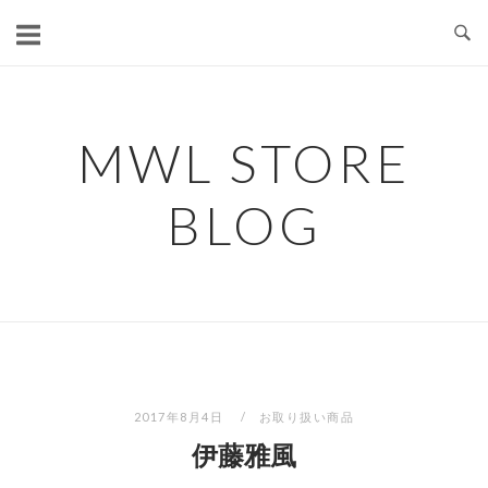
コ
ン
テ
ン
ツ
MWL STORE
へ
ス
BLOG
キ
ッ
プ
2017年8月4日
お取り扱い商品
伊藤雅風