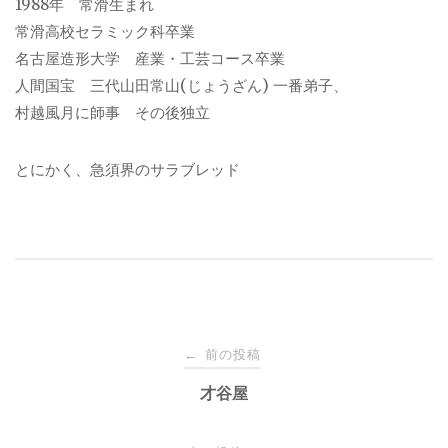
1988年 常滑生まれ
常滑高校セラミック科卒業
名古屋造形大学 産業・工芸コース卒業
人間国宝 三代山田常山(じょうざん) 一番弟子、
村越風月に師事 その後独立
とにかく、急須界のサラブレッド
投
前の投稿
←
稿
才谷屋