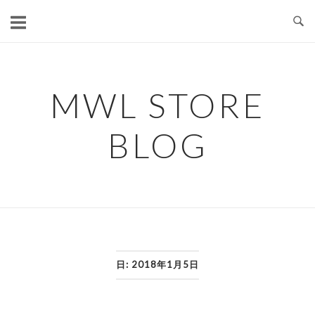
コ
ン
テ
ン
ツ
MWL STORE
へ
ス
BLOG
キ
ッ
プ
日:
2018年1月5日