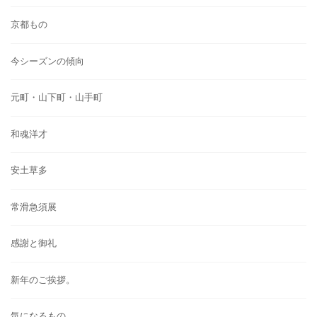
京都もの
今シーズンの傾向
元町・山下町・山手町
和魂洋才
安土草多
常滑急須展
感謝と御礼
新年のご挨拶。
気になるもの。