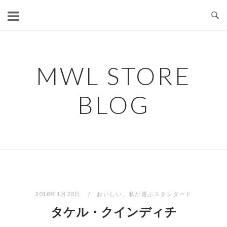
コ
ン
テ
ン
ツ
MWL STORE
へ
ス
BLOG
キ
ッ
プ
2018年1月20日
おいしい
、
私が選ぶスタンダード
タケル・クインディチ