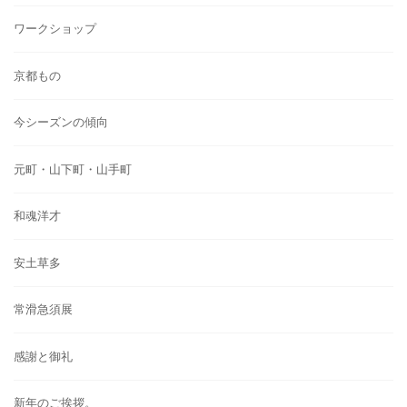
ワークショップ
京都もの
今シーズンの傾向
元町・山下町・山手町
和魂洋才
安土草多
常滑急須展
感謝と御礼
新年のご挨拶。