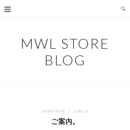
コ
ン
テ
ン
ツ
MWL STORE
へ
ス
BLOG
キ
ッ
プ
2018年5月3日
お知らせ
ご案内。