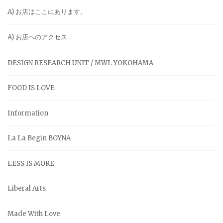
A) お店はここにあります。
A) お店へのアクセス
DESIGN RESEARCH UNIT / MWL YOKOHAMA
FOOD IS LOVE
Information
La La Begin BOYNA
LESS IS MORE
Liberal Arts
Made With Love