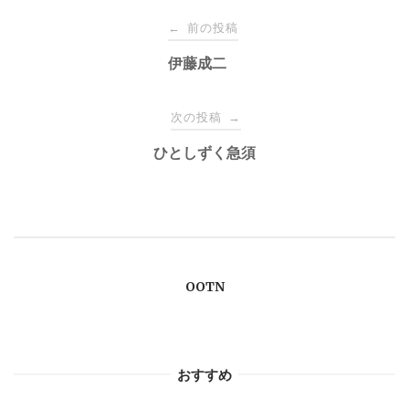
投
前の投稿
←
稿
伊藤成二
ナ
次の投稿
→
ひとしずく急須
ビ
ゲ
ー
OOTN
シ
ョ
おすすめ
ン