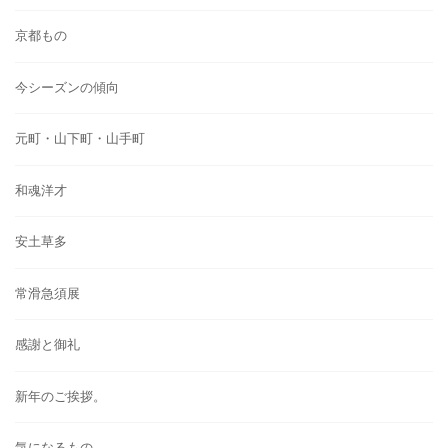
京都もの
今シーズンの傾向
元町・山下町・山手町
和魂洋才
安土草多
常滑急須展
感謝と御礼
新年のご挨拶。
気になるもの。