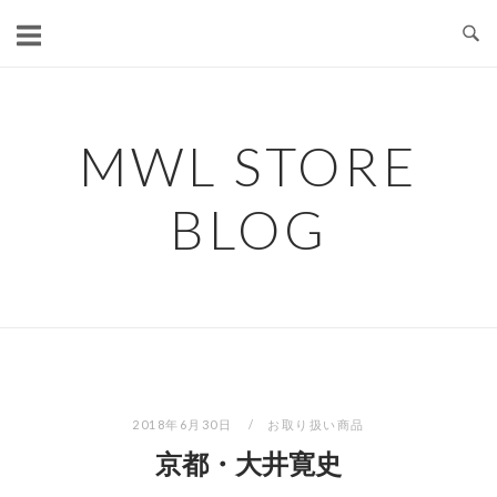
コ
ン
テ
ン
ツ
MWL STORE
へ
ス
BLOG
キ
ッ
プ
2018年6月30日
お取り扱い商品
京都・大井寛史