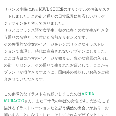
リセンヌ小路にあるMWL STOREのオリジナルのお茶がスタ
ートしました。この街と通りの日常風景に相応しいパッケー
ジデザインをと考えておりました。
リセとはフランス語で女学生、朝夕に多くの女学生が行き交
う通りの名称として付いた名前がリセンヌです。
その象徴的な少女のイメージをシンボリックなイラストレー
ションで表現し、時代に左右されないデザインにしました。
ここは港ヨコハマのイメージが始まる、豊かな背景の入り口
の街。リセンヌ、その通りで生まれたお店として、ここから
ブランドが根付きますように、国内外の美味しいお茶をご紹
介させていただきます。
この象徴的なイラストをお願いしましたのは
AKIRA
MURACCO
さん。まだ二十代の半ばの女性です。だからこそ
描けるイラストレーションだと思う偶然の出会いがあり、お
願いすることになりました。そしてそれをデザインとしてま