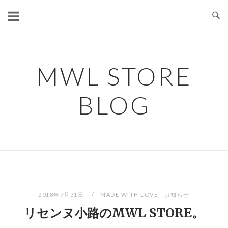
コ
ン
テ
ン
ツ
MWL STORE
へ
ス
BLOG
キ
ッ
プ
2018年7月31日
MADE WITH LOVE
、
お知らせ
リセンヌ小路のMWL STORE。