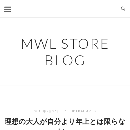
コ
ン
テ
ン
ツ
MWL STORE
へ
ス
BLOG
キ
ッ
プ
2018年9月26日
LIBERAL ARTS
理想の大人が自分より年上とは限らな