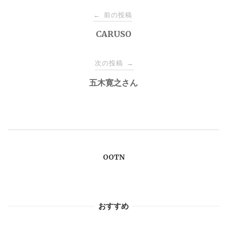
投
前の投稿
←
稿
CARUSO
ナ
次の投稿
→
五木寛之さん
ビ
ゲ
ー
OOTN
シ
ョ
おすすめ
ン