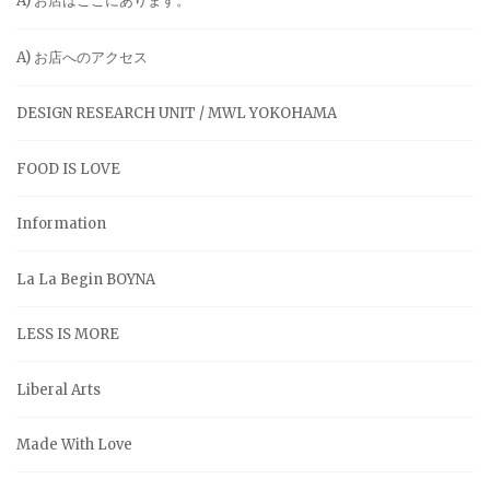
A) お店はここにあります。
A) お店へのアクセス
DESIGN RESEARCH UNIT / MWL YOKOHAMA
FOOD IS LOVE
Information
La La Begin BOYNA
LESS IS MORE
Liberal Arts
Made With Love