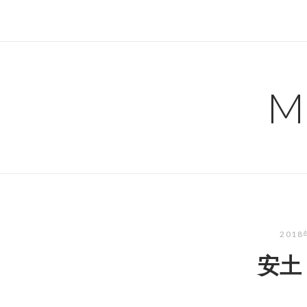
コ
ン
テ
ン
ツ
M
へ
ス
キ
ッ
プ
201
安土