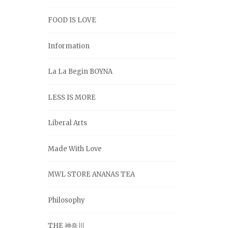
FOOD IS LOVE
Information
La La Begin BOYNA
LESS IS MORE
Liberal Arts
Made With Love
MWL STORE ANANAS TEA
Philosophy
THE 神奈川