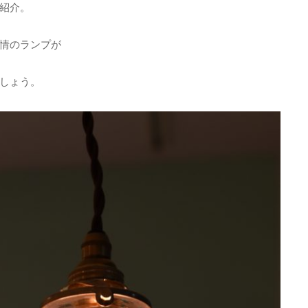
紹介。
情のランプが
しょう。