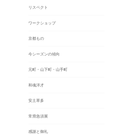
リスペクト
ワークショップ
京都もの
今シーズンの傾向
元町・山下町・山手町
和魂洋才
安土草多
常滑急須展
感謝と御礼