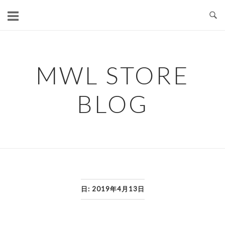
コ
ン
テ
ン
ツ
MWL STORE
へ
ス
BLOG
キ
ッ
プ
日:
2019年4月13日