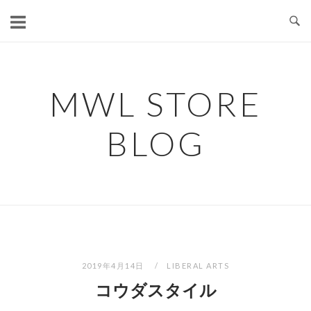
コ
ン
テ
ン
ツ
MWL STORE
へ
ス
BLOG
キ
ッ
プ
2019年4月14日
LIBERAL ARTS
コウダスタイル