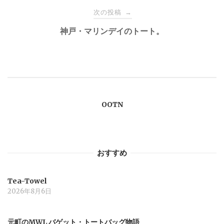
ナ
次の投稿
→
神戸・マリンデイのトート。
ビ
ゲ
ー
OOTN
シ
ョ
おすすめ
ン
Tea-Towel
2026年8月6日
元町のMWL バゲット・トートバッグ物語