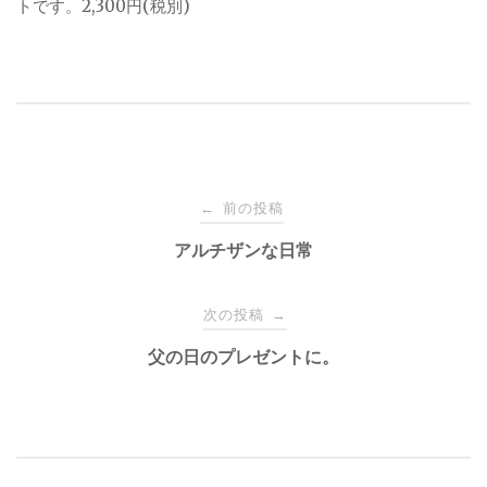
トです。2,300円(税別)
投
前の投稿
←
稿
アルチザンな日常
ナ
次の投稿
→
父の日のプレゼントに。
ビ
ゲ
ー