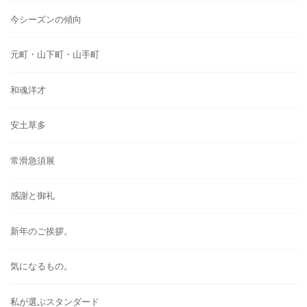
今シーズンの傾向
元町・山下町・山手町
和魂洋才
安土草多
常滑急須展
感謝と御礼
新年のご挨拶。
気になるもの。
私が選ぶスタンダード