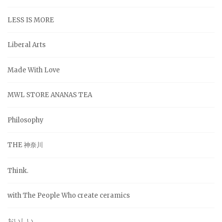
LESS IS MORE
Liberal Arts
Made With Love
MWL STORE ANANAS TEA
Philosophy
THE 神奈川
Think.
with The People Who create ceramics
おいしい