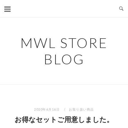
コ
ン
テ
ン
ツ
MWL STORE
へ
ス
BLOG
キ
ッ
プ
2020年6月16日
お取り扱い商品
お得なセットご用意しました。