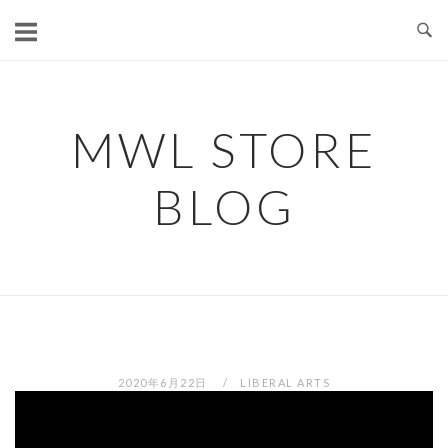
コ
ン
テ
ン
ツ
MWL STORE
へ
ス
BLOG
キ
ッ
プ
2020年6月22日
LIBERAL ARTS