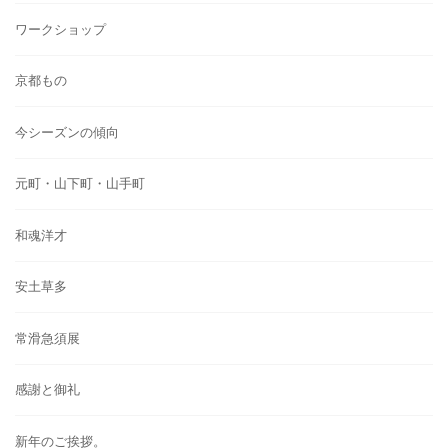
ワークショップ
京都もの
今シーズンの傾向
元町・山下町・山手町
和魂洋才
安土草多
常滑急須展
感謝と御礼
新年のご挨拶。