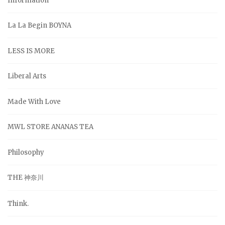
Information
La La Begin BOYNA
LESS IS MORE
Liberal Arts
Made With Love
MWL STORE ANANAS TEA
Philosophy
THE 神奈川
Think.