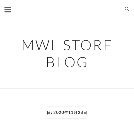
コ
ン
テ
ン
ツ
MWL STORE
へ
ス
BLOG
キ
ッ
プ
日:
2020年11月28日