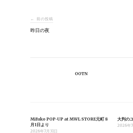
投
前の投稿
←
稿
昨日の夜
ナ
ビ
OOTN
ゲ
ー
シ
Mifuko POP-UP at MWL STORE元町 8
大判の
ョ
月1日より
2026年
2026年7月31日