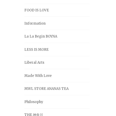
FOOD IS LOVE
Information
La La Begin BOYNA
LESS IS MORE
Liberal Arts
Made With Love
MWL STORE ANANAS TEA
Philosophy
THE 神奈川