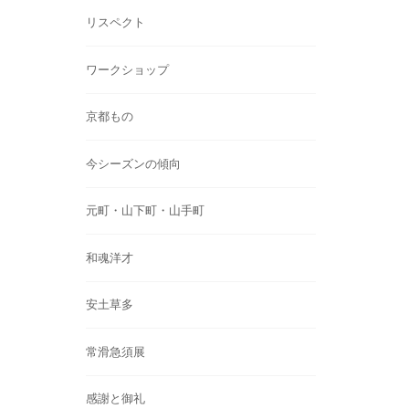
リスペクト
ワークショップ
京都もの
今シーズンの傾向
元町・山下町・山手町
和魂洋才
安土草多
常滑急須展
感謝と御礼