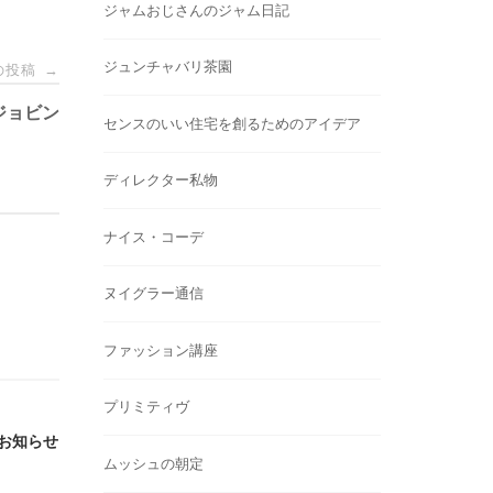
ジャムおじさんのジャム日記
ジュンチャバリ茶園
の投稿
→
ジョビン
センスのいい住宅を創るためのアイデア
ディレクター私物
ナイス・コーデ
ヌイグラー通信
ファッション講座
プリミティヴ
のお知らせ
ムッシュの朝定