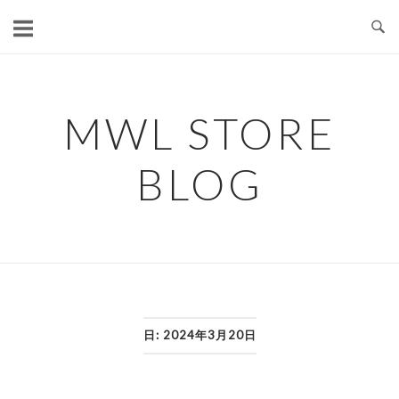
コ
ン
テ
ン
ツ
MWL STORE
へ
ス
BLOG
キ
ッ
プ
日:
2024年3月20日