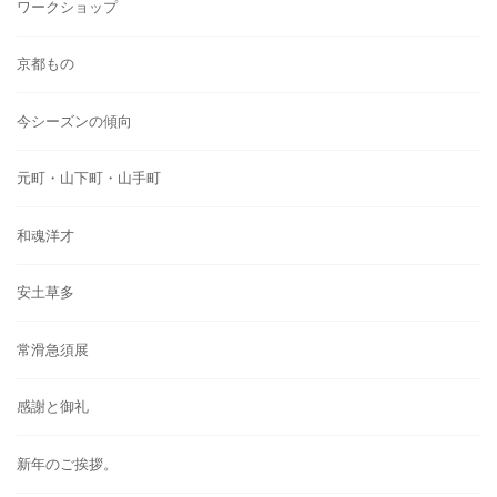
ワークショップ
京都もの
今シーズンの傾向
元町・山下町・山手町
和魂洋才
安土草多
常滑急須展
感謝と御礼
新年のご挨拶。