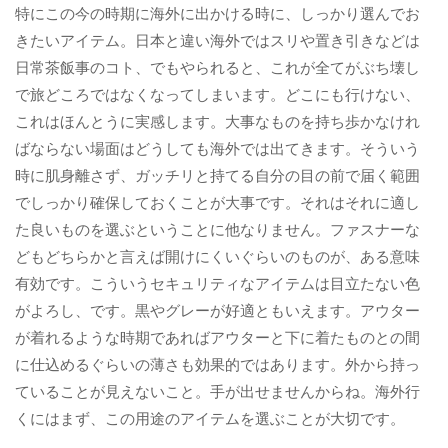
特にこの今の時期に海外に出かける時に、しっかり選んでお
きたいアイテム。日本と違い海外ではスリや置き引きなどは
日常茶飯事のコト、でもやられると、これが全てがぶち壊し
で旅どころではなくなってしまいます。どこにも行けない、
これはほんとうに実感します。大事なものを持ち歩かなけれ
ばならない場面はどうしても海外では出てきます。そういう
時に肌身離さず、ガッチリと持てる自分の目の前で届く範囲
でしっかり確保しておくことが大事です。それはそれに適し
た良いものを選ぶということに他なりません。ファスナーな
どもどちらかと言えば開けにくいぐらいのものが、ある意味
有効です。こういうセキュリティなアイテムは目立たない色
がよろし、です。黒やグレーが好適ともいえます。アウター
が着れるような時期であればアウターと下に着たものとの間
に仕込めるぐらいの薄さも効果的ではあります。外から持っ
ていることが見えないこと。手が出せませんからね。海外行
くにはまず、この用途のアイテムを選ぶことが大切です。