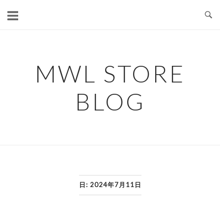
コ
ン
テ
ン
ツ
MWL STORE
へ
ス
BLOG
キ
ッ
プ
日:
2024年7月11日