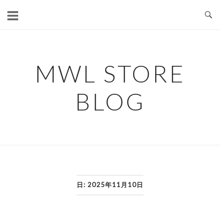
コ
ン
テ
ン
ツ
MWL STORE
へ
ス
BLOG
キ
ッ
プ
日:
2025年11月10日