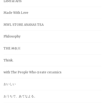
Liberal Arts
Made With Love
MWL STORE ANANAS TEA
Philosophy
THE 神奈川
Think.
with The People Who create ceramics
おいしい
おうちで、あてなよる。