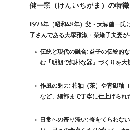
健一窯（けんいちがま）の特徴
1973年（昭和48年）父・大塚健一
子さんである大塚雅淑・菜緒子夫妻が
伝統と現代の融合:
益子の伝統的な
む「明朗で純朴な器」づくりを大
作風の魅力:
柿釉（茶）や青磁釉（
など、細部まで丁寧に仕上げられ
日常への寄り添い:
奇をてらわない