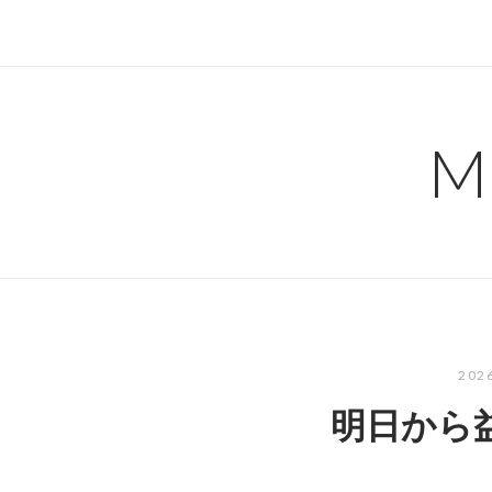
コ
ン
テ
ン
ツ
M
へ
ス
キ
ッ
プ
20
明日から