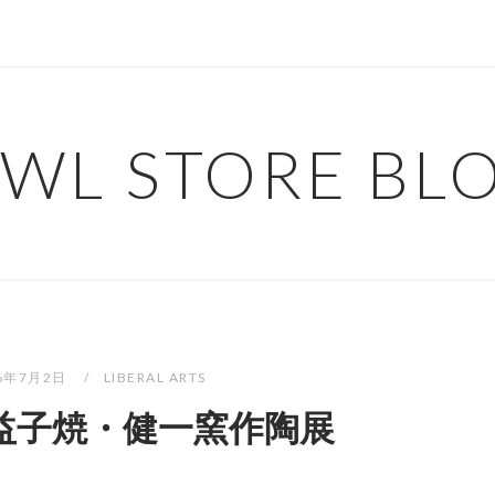
WL STORE BL
26年7月2日
LIBERAL ARTS
益子焼・健一窯作陶展