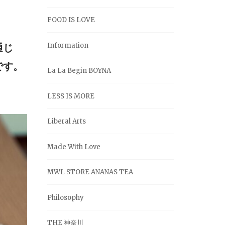
FOOD IS LOVE
Information
通じ
です。
La La Begin BOYNA
LESS IS MORE
Liberal Arts
Made With Love
MWL STORE ANANAS TEA
Philosophy
THE 神奈川