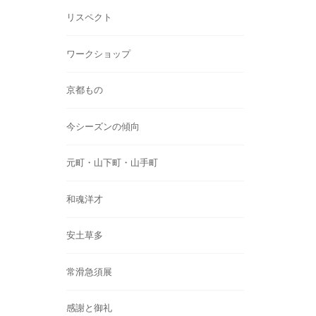
リスペクト
ワークショップ
京都もの
今シーズンの傾向
元町・山下町・山手町
和魂洋才
安土草多
常滑急須展
感謝と御礼