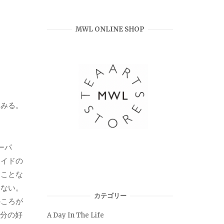
MWL ONLINE SHOP
てみる。
ーパ
ロイドの
ることな
わない。
カテゴリー
のころが
自分の好
A Day In The Life