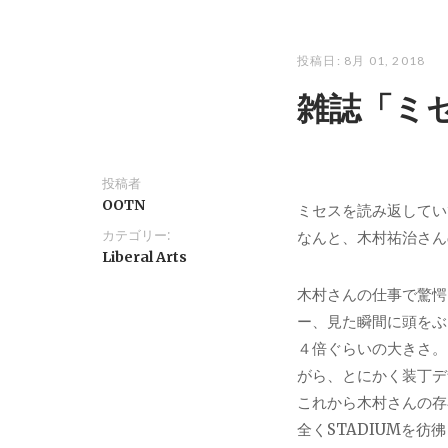
投稿日:
8月 01, 2018
雑誌「ミ
投稿者
OOTN
ミセスを読み返してい
カテゴリー:
なんと、木村祐治さん
Liberal Arts
木村さんの仕事で驚愕
ー、見た瞬間に頭をぶ
４倍ぐらいの大きさ。
がら、とにかく装丁デ
これから木村さんの存
全くSTADIUMを