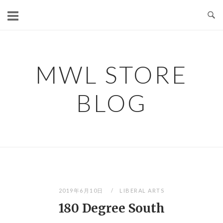
コ
ン
テ
ン
ツ
MWL STORE
へ
ス
BLOG
キ
ッ
プ
2019年6月10日
LIBERAL ARTS
180 Degree South