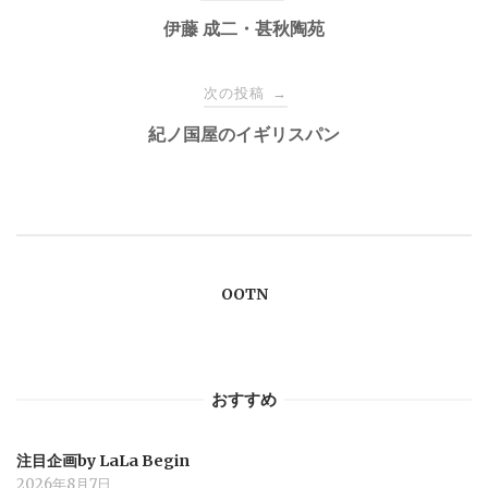
稿
伊藤 成二・甚秋陶苑
ナ
次の投稿
→
紀ノ国屋のイギリスパン
ビ
ゲ
ー
OOTN
シ
ョ
おすすめ
ン
注目企画by LaLa Begin
2026年8月7日