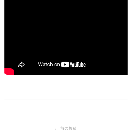
投
前の投稿
←