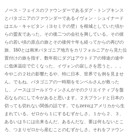
ノース・フェイスのファウンダーであるダグ・トンプキンス
とパタゴニアのファウンダーであるイヴォン・シュイナード
はエル・キャピタン（ヨセミテの壁）を根城としていた頃か
らの盟友であった。その後二つの会社を興している。その彼
らの若い頃の原点の旅とその後何十年も経ってからの再びの
旅、180とは南米パタゴニア地方をカリフォルニアから見た位
置付けの旅を指す。数年前にダグはアウトドアの帰途の途中
に低体温症で亡くなった、イヴォンの寂しさを思うと。。。
今やこの２社の影響たるや、特に日本、世界でも例を見ませ
ん。でもね、パタゴニアの一時期をモンベルさんが救った
し、ノースはゴールドウィンさんがそのクリエイティブを盤
石なものにして今があると思います。２大ブランドと日本の
切っても切れない関係の話です。でもzeroはアメリカから生
まれている。ゼロから１にするむずかしさ。１から２、３、
あるいは５には出来るんだ、あるんだな、要は何もないとこ
ろ、つまりゼロから産むことのむずかしさ。それをファウン