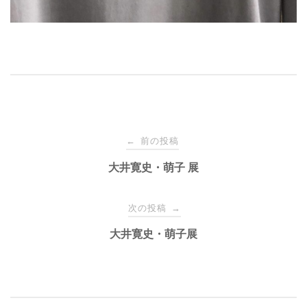
投
前の投稿
←
稿
大井寛史・萌子 展
ナ
次の投稿
→
大井寛史・萌子展
ビ
ゲ