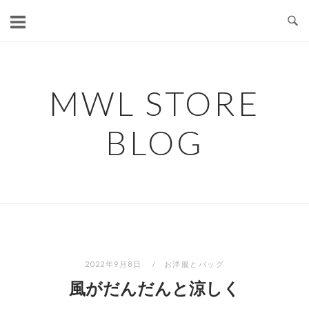
コ
ン
テ
ン
ツ
MWL STORE
へ
ス
BLOG
キ
ッ
プ
2022年9月8日
お洋服とバッグ
風がだんだんと涼しく