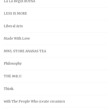
La La Begin BOYNA
LESS IS MORE
Liberal Arts
Made With Love
MWL STORE ANANAS TEA
Philosophy
THE 神奈川
Think.
with The People Who create ceramics