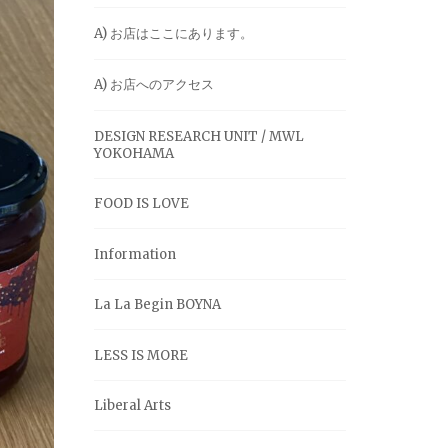
A) お店はここにあります。
A) お店へのアクセス
DESIGN RESEARCH UNIT / MWL
YOKOHAMA
FOOD IS LOVE
Information
La La Begin BOYNA
LESS IS MORE
Liberal Arts