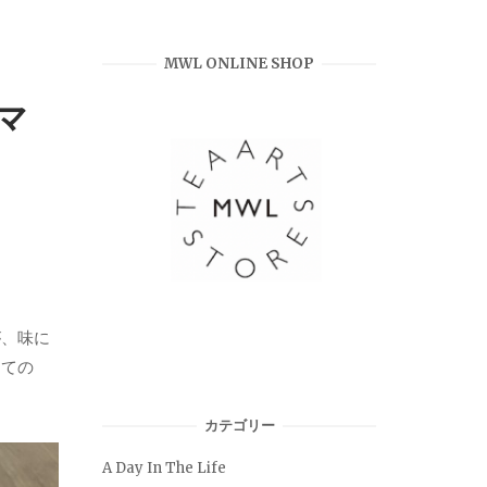
MWL ONLINE SHOP
マ
が、味に
っての
カテゴリー
A Day In The Life