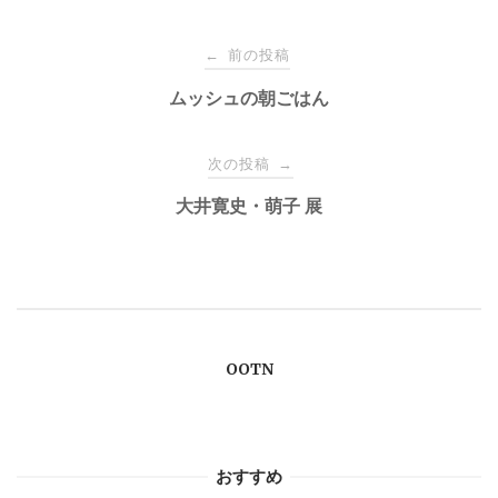
投
前の投稿
←
稿
ムッシュの朝ごはん
ナ
次の投稿
→
大井寛史・萌子 展
ビ
ゲ
ー
OOTN
シ
ョ
おすすめ