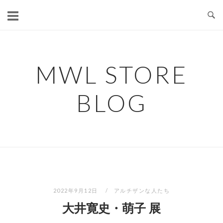
コ
ン
テ
ン
ツ
MWL STORE
へ
ス
BLOG
キ
ッ
プ
2022年9月12日
アルチザンな人たち
大井寛史・萌子 展