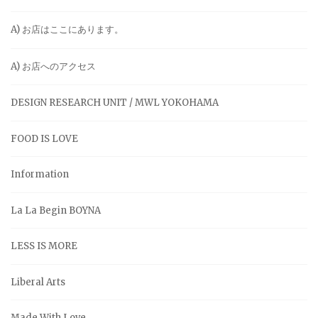
A) お店はここにあります。
A) お店へのアクセス
DESIGN RESEARCH UNIT / MWL YOKOHAMA
FOOD IS LOVE
Information
La La Begin BOYNA
LESS IS MORE
Liberal Arts
Made With Love