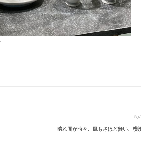
。
次
晴れ間が時々、風もさほど無い、横