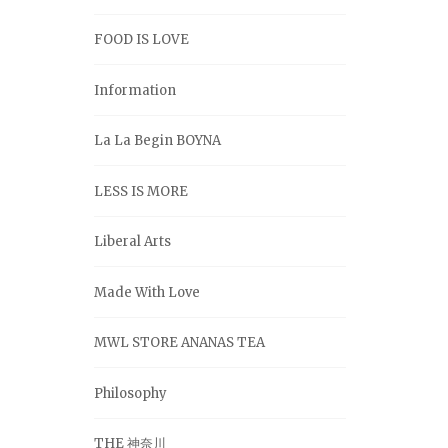
FOOD IS LOVE
Information
La La Begin BOYNA
LESS IS MORE
Liberal Arts
Made With Love
MWL STORE ANANAS TEA
Philosophy
THE 神奈川