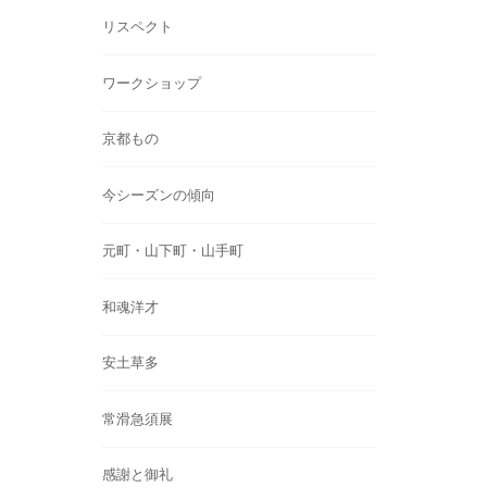
リスペクト
ワークショップ
京都もの
今シーズンの傾向
元町・山下町・山手町
和魂洋才
安土草多
常滑急須展
感謝と御礼