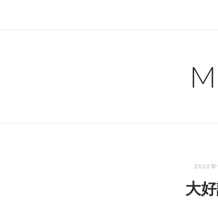
コ
ン
テ
ン
ツ
M
へ
ス
キ
ッ
プ
2022
大好