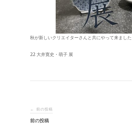
秋が新しいクリエイターさんと共にやって来ました
22 大井寛史・萌子 展
投
前の投稿
←
稿
前の投稿