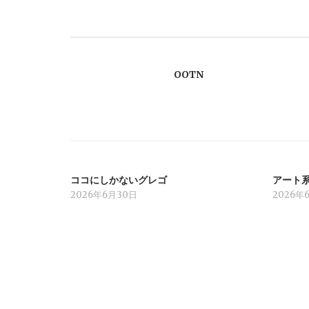
ナ
ビ
OOTN
ゲ
ー
シ
ココにしかないグレゴ
アート
ョ
2026年6月30日
2026年
ン