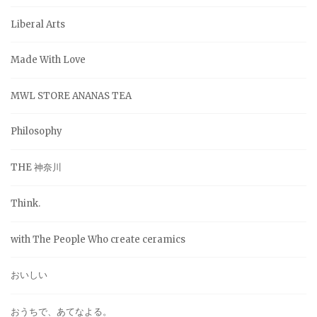
Liberal Arts
Made With Love
MWL STORE ANANAS TEA
Philosophy
THE 神奈川
Think.
with The People Who create ceramics
おいしい
おうちで、あてなよる。