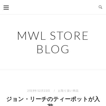
コ
ン
テ
ン
ツ
MWL STORE
へ
ス
BLOG
キ
ッ
プ
2018年12月22日
お取り扱い商品
ジョン・リーチのティーポットが入