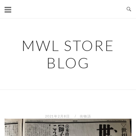
コ
ン
テ
ン
ツ
MWL STORE
へ
ス
BLOG
キ
ッ
プ
2021年2月8日
街物語