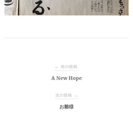
投
前の投稿
←
稿
A New Hope
ナ
次の投稿
→
お雛様
ビ
ゲ