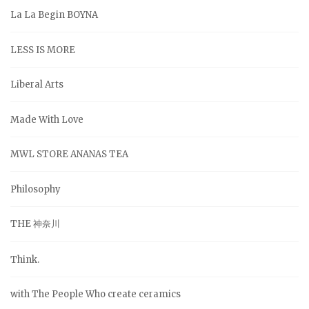
La La Begin BOYNA
LESS IS MORE
Liberal Arts
Made With Love
MWL STORE ANANAS TEA
Philosophy
THE 神奈川
Think.
with The People Who create ceramics