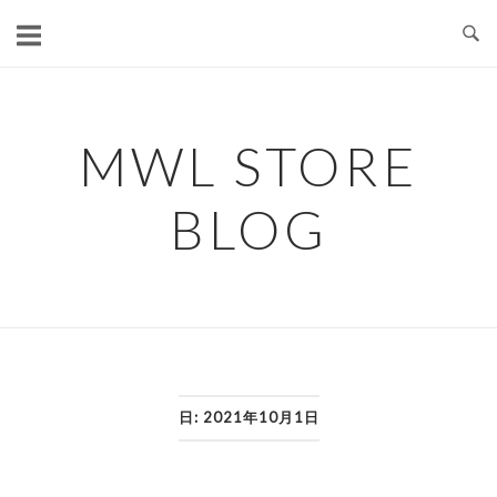
コ
ン
テ
ン
ツ
MWL STORE
へ
ス
BLOG
キ
ッ
プ
日:
2021年10月1日