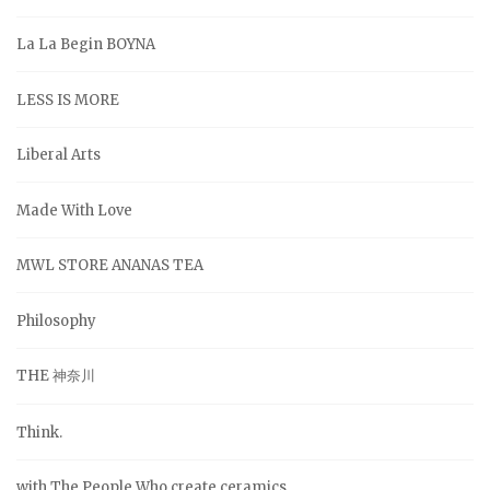
La La Begin BOYNA
LESS IS MORE
Liberal Arts
Made With Love
MWL STORE ANANAS TEA
Philosophy
THE 神奈川
Think.
with The People Who create ceramics