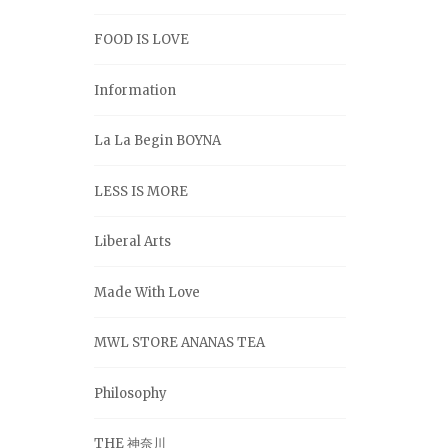
FOOD IS LOVE
Information
La La Begin BOYNA
LESS IS MORE
Liberal Arts
Made With Love
MWL STORE ANANAS TEA
Philosophy
THE 神奈川