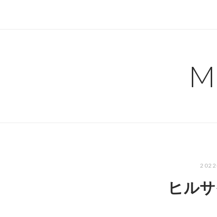
コ
ン
テ
ン
ツ
M
へ
ス
キ
ッ
プ
202
ヒルサ