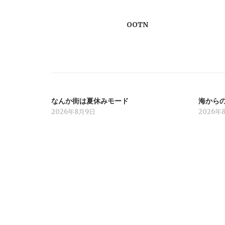
ビ
OOTN
ゲ
ー
シ
なんか街は夏休みモード
海から
ョ
2026年8月9日
2026年
ン