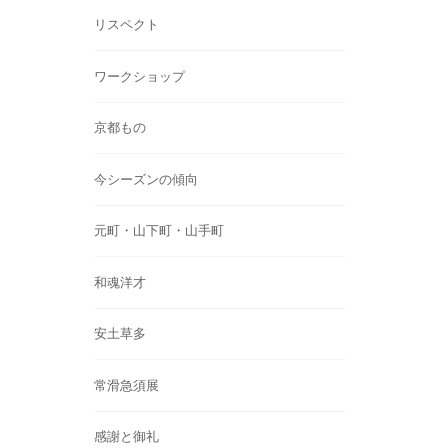
リスペクト
ワークショップ
京都もの
今シーズンの傾向
元町・山下町・山手町
和魂洋才
安土草多
常滑急須展
感謝と御礼