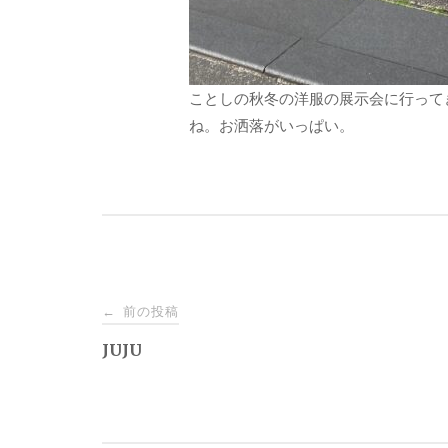
ことしの秋冬の洋服の展示会に行って
ね。お洒落がいっぱい。
投
前の投稿
←
稿
JUJU
ナ