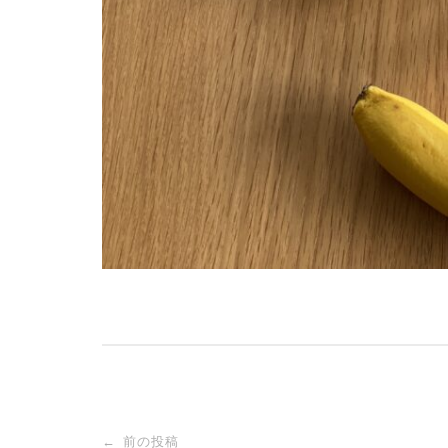
投
前の投稿
←