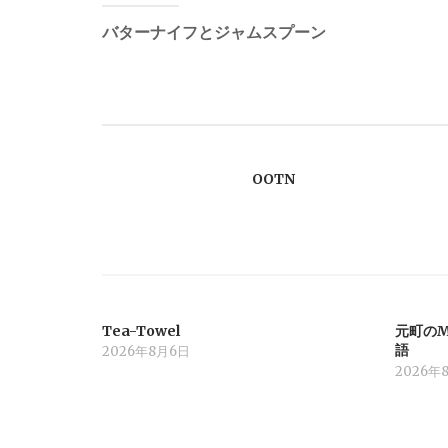
稿
バターナイフとジャムスプーン
ナ
ビ
OOTN
ゲ
ー
シ
Tea-Towel
元町のM
ョ
語
2026年8月6日
2026年
ン