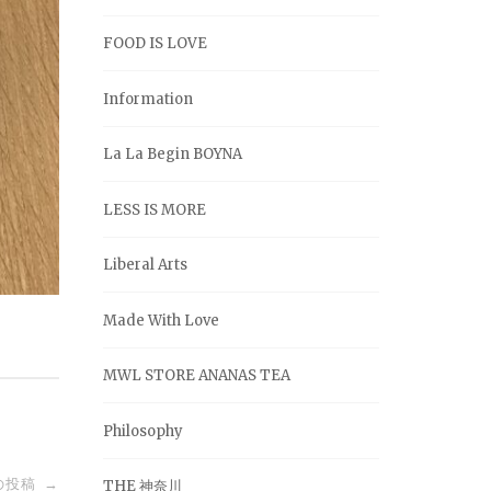
FOOD IS LOVE
Information
La La Begin BOYNA
LESS IS MORE
Liberal Arts
Made With Love
MWL STORE ANANAS TEA
Philosophy
の投稿
→
THE 神奈川