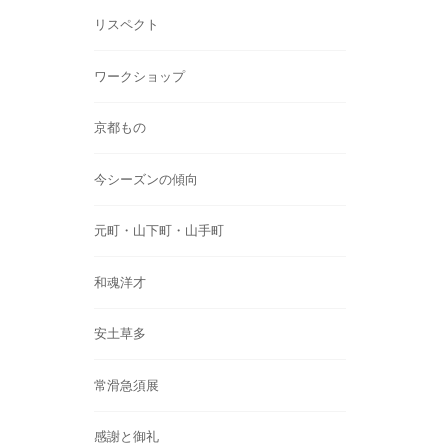
リスペクト
ワークショップ
京都もの
今シーズンの傾向
元町・山下町・山手町
和魂洋才
安土草多
常滑急須展
感謝と御礼